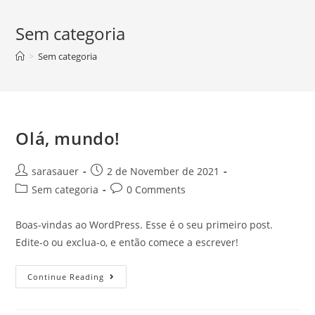
Sem categoria
>
Sem categoria
Olá, mundo!
Post
Post
sarasauer
2 de November de 2021
author:
published:
Post
Post
Sem categoria
0 Comments
category:
comments:
Boas-vindas ao WordPress. Esse é o seu primeiro post.
Edite-o ou exclua-o, e então comece a escrever!
Olá,
Continue Reading
Mundo!